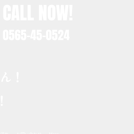
CALL NOW!
0565-45-0524
ん！
！