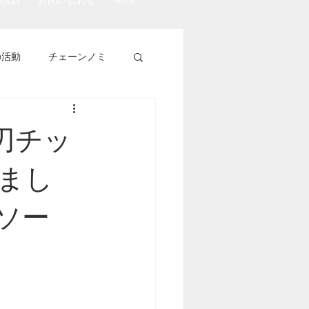
の流れ
お問い合わせ
More
の活動
チェーンノミ
刃チッ
まし
グソー