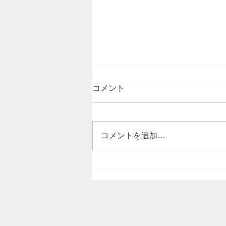
コメント
コメントを追加…
愛知県のM様より、PNチップ
ソーの再研磨の依頼をいただ
きました。薄刃 兼房 樹脂
用 研磨 目立て