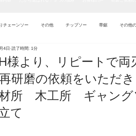
務内容
だから選ばれる！３つの強み
お客様の声
研磨ご依頼
りチェーンソー
その他
チップソー
帯鋸
その他
7月4日
読了時間: 1分
H様より、リピートで両
再研磨の依頼をいただき
製材所 木工所 ギャン
立て