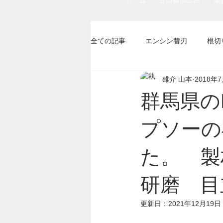
ホーム
豊田鋸加工所
業
全ての記事
エンシン替刃
根切
雄介 山本
2018年
その他の刃物
群馬県の
プソーの
た。 
研磨 目
更新日：
2021年12月19日