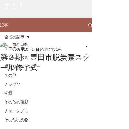
す！！
記事
全ての記事
雄介 山本
全ての記事
2023年10月14日
読了時間: 1分
第２期 豊田市脱炭素スク
エンシン替刃
ール修了式
根切りチェーンソー
その他
チップソー
帯鋸
その他の活動
チェーンノミ
その他の刃物