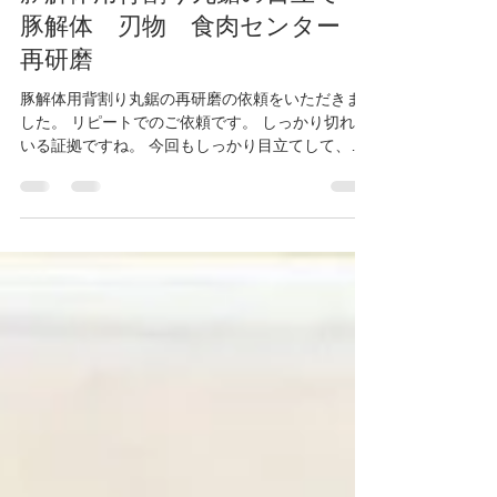
雄介 山本
2022年2月7日
読了時間: 1分
豚解体用背割り丸鋸の目立て
豚解体 刃物 食肉センター
再研磨
豚解体用背割り丸鋸の再研磨の依頼をいただきま
した。 リピートでのご依頼です。 しっかり切れて
いる証拠ですね。 今回もしっかり目立てして、お
客様の元へお戻ししたいと思います。 豚解体用背
割り丸鋸の目立ても豊田鋸加工所にお任せくださ
い！！