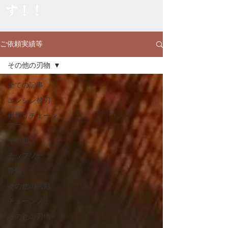
す！！
ご依頼実績等
その他の刃物
全ての記事
エンシン替刃
根切りチェーン
ソー
その他
チップソー
帯鋸
その他の活動
チェーンノミ
その他の刃物